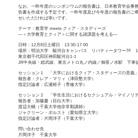
なお、一昨年度のシンポジウムの報告書は、日本教育学会事
告書を作成する予定です。一昨年度及び今年度の報告書のご
せいただければ幸いです。
テーマ：教育学 meets クィア・スタディーズ
―＜大学教育とクィア＞に関する諸課題を考える―
日時：12月8日土曜日 13:30-17:00
場所：明治大学 駿河台キャンパス リバティータワー7F 10
東京都千代田区神田駿河台1-1
JR中央線・総武線、東京メトロ丸ノ内線／御茶ノ水駅 下車
セッション１ 「大学におけるクィア・スタディーズの意義
報告者：クレア・マリィ（津田塾大学）
指定討論者：広瀬裕子（専修大学）
セッション２ 「学生生活におけるセクシュアル・マイノリ
報告者：加藤慶（目白大学）
渡辺大輔（千葉大学他非常勤講師）
ジャクリーン・ポルスト（愛知県立大学）
指定討論者：片岡洋子（千葉大学）
問い合わせ先
片岡洋子 千葉大学