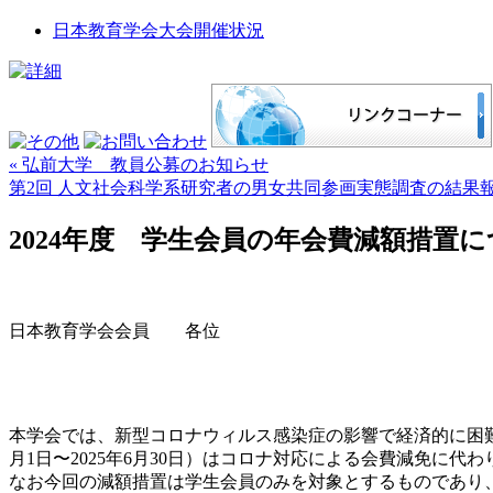
日本教育学会大会開催状況
« 弘前大学 教員公募のお知らせ
第2回 ⼈⽂社会科学系研究者の男⼥共同参画実態調査の結果報
2024年度 学生会員の年会費減額措置
日本教育学会会員 各位
本学会では、新型コロナウィルス感染症の影響で経済的に困難な学
月1日〜2025年6月30日）はコロナ対応による会費減免に代
なお今回の減額措置は学生会員のみを対象とするものであり