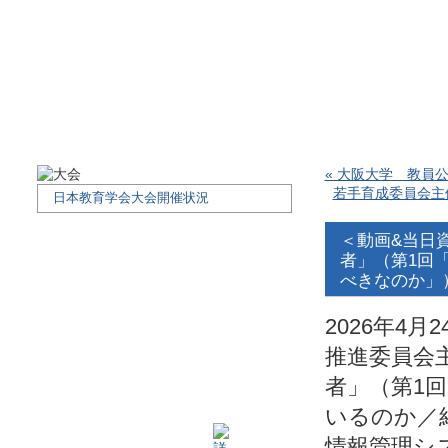
« 大阪大学 教員公
若手育成委員会主
日本教育学会大会開催状況
＜動画&当日
者」（第1回
べきなのか」
2026年4
推進委員会
者」（第1
いるのか／
情報管理シ