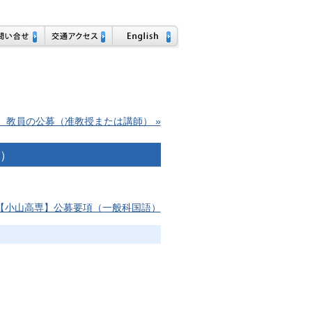
 教員の公募（准教授または講師） »
）
【小山高専】公募要項（一般科国語）