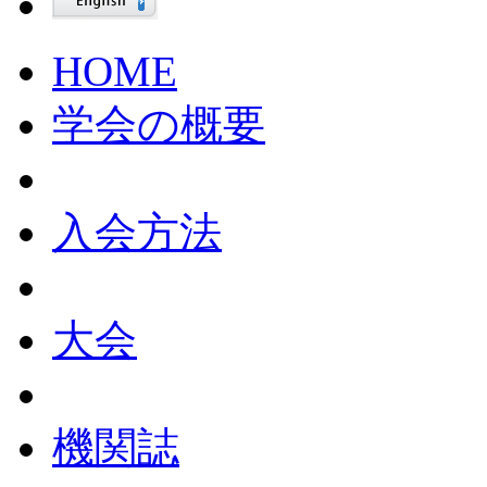
HOME
学会の概要
入会方法
大会
機関誌