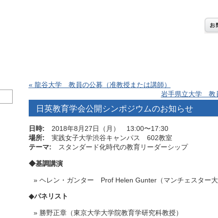
« 龍谷大学 教員の公募（准教授または講師）
岩手県立大学 教
日英教育学会公開シンポジウムのお知らせ
日時
:
2018
年
8
月
27
日（月）
13:00
〜
17:30
場所
:
実践女子大学渋谷キャンパス
602
教室
テーマ
:
スタンダード化時代の教育リーダーシップ
◆
基調講演
ヘレン・ガンター
Prof Helen Gunter
（マンチェスター大
◆
パネリスト
勝野正章（東京大学大学院教育学研究科教授）