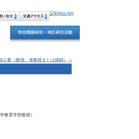
員公募（教授、准教授または講師） »
学教育学部教授）