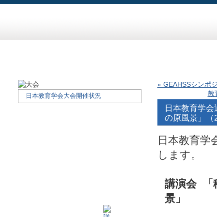
« GEAHSSシン
教
日本教育学会大会開催状況
日本教育学会近畿
の原風景」（2
日本教育学
します。
講演会 「稽
景」