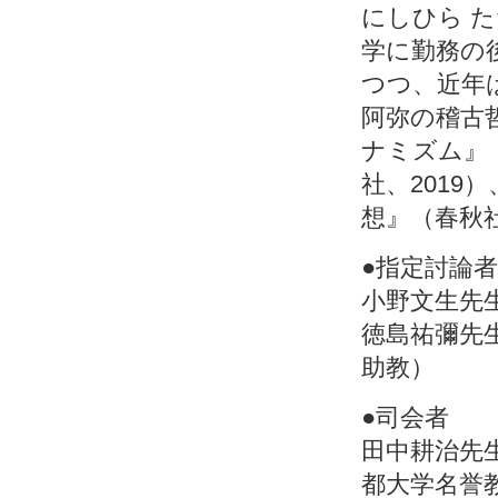
にしひら た
学に勤務の
つつ、近年
阿弥の稽古
ナミズム』
社、2019
想』（春秋社
●指定討論者
小野文生先
徳島祐彌先
助教）
●司会者
田中耕治先
都大学名誉