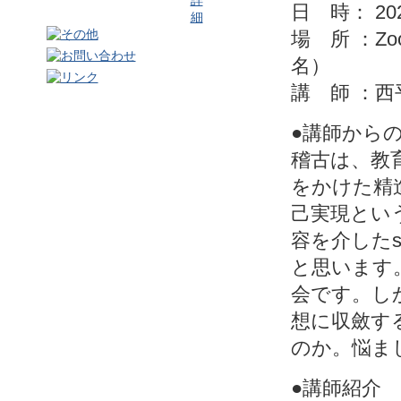
日 時： 20
場 所 ：Z
名）
講 師 ：
●講師から
稽古は、教
をかけた精
己実現という
容を介したse
と思います
会です。し
想に収斂す
のか。悩ま
●講師紹介