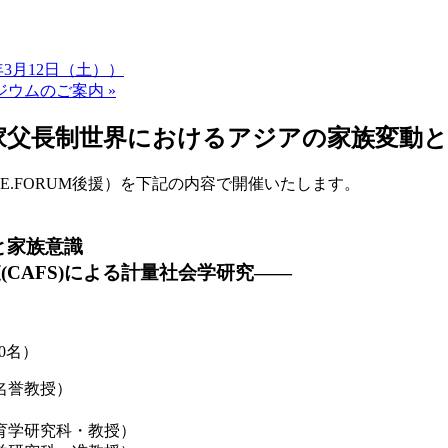
3月12日（土））
ウムのご案内 »
家父長制世界におけるアジアの家族変動と家族
E.FORUM後援）を下記の内容で開催いたします。
と家族意識
(
CAFS)による計量社会学研究――
0名）
名誉教授）
育学研究科・教授）