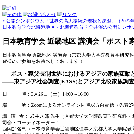
« 公開シンポジウム「世界の高大接続の現状と課題」（2022年
日本教育学会北海道地区・北海道教育学会共催の公開シンポジ
日本教育学会 近畿地区 講演会「ポスト
日本教育学会 近畿地区 講演会（京都大学大学院教育学研究科
皆様のご参加をお待ちしております！
ポスト家父長制世界におけるアジアの家族変動
――東アジア社会調査(EASS)とアジア比較家族調査
日 時：3月26日（土）14:00～16:00
場 所：Zoomによるオンライン同時双方向配信（先着27
講 演 者： 岩井八郎 先生（京都大学大学院教育学研究科・
司会・コーディネーター：
西岡加名恵（日本教育学会近畿地区理事／
京都大学大学院教