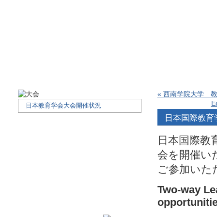
« 西南学院大学 
E
日本教育学会大会開催状況
日本国際教育学
日本
国際
教
会を
開催い
ご参加いた
Two-way Lea
opportuniti