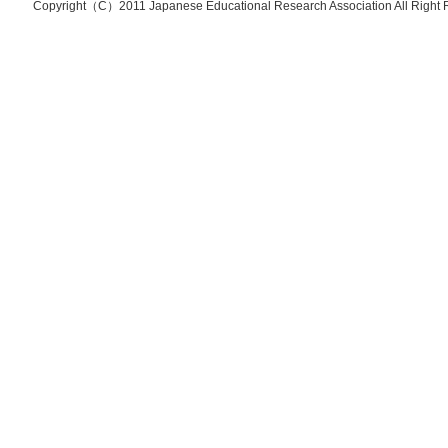
Copyright（C）2011 Japanese Educational Research Association All Right 