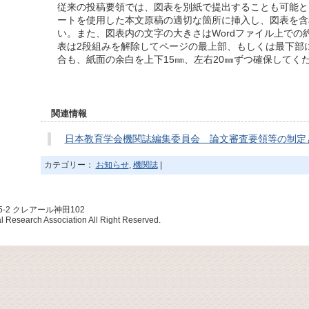
従来の投稿要領では、図表を別紙で提出することも可能と
ートを使用した本文原稿の適切な箇所に挿入し、図表を含
い。また、図表内の文字の大きさはWordファイル上での
表は2段組みを解除してページの最上部、もしくは最下部
合も、紙面の余白を上下15㎜、左右20㎜ずつ確保してく
関連情報
日本教育学会機関誌編集委員会 論文審査要領等の制定
カテゴリー：
お知らせ
,
機関誌
|
5-2 クレアール神田102
esearch Association All Right Reserved.