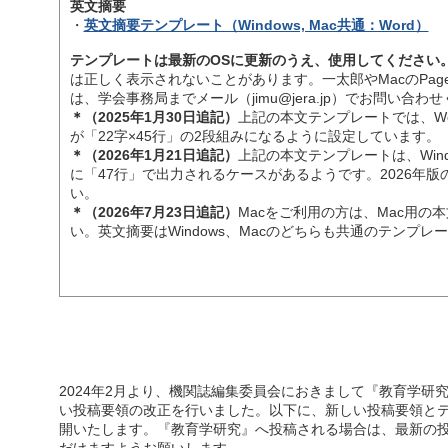
英文摘要
・
英文摘要テンプレート（Windows, Mac共通：Word）
テンプレートは最新のOSに更新のうえ、使用してください
は正しく表示されないことがあります。一太郎やMacのPag
は、学会事務局までメール（jimu@jera.jp）でお問い合わ
＊（2025年1月30日追記）
上記の本文テンプレートでは、Wo
が「22字×45行」の2段組みになるように設定しています。
＊（2026年1月21日追記）
上記の本文テンプレートは、Wind
に「47行」で出力されるケースがあるようです。2026年
い。
＊（2026年7月23日追記）
Macをご利用の方は、Mac用の
い。英文摘要はWindows、Macのどちらも共通のテンプ
2024年2月より、機関誌編集委員会におきまして『教育学研
い投稿要領の改正を行いました。以下に、新しい投稿要領と
開いたします。『教育学研究』へ投稿される場合は、最新の