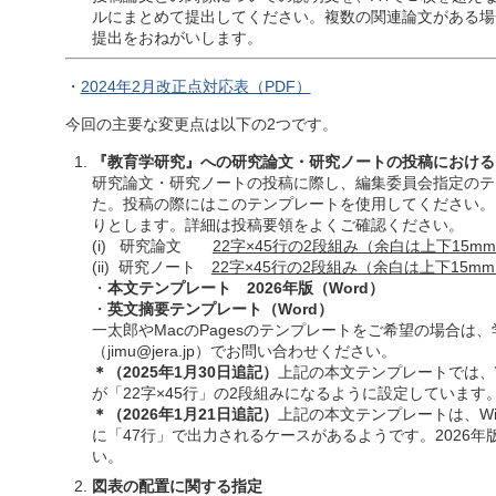
ルにまとめて提出してください。複数の関連論文がある場
提出をおねがいします。
・
2024年2月改正点対応表（PDF）
今回の主要な変更点は以下の2つです。
『教育学研究』への研究論文・研究ノートの投稿における
研究論文・研究ノートの投稿に際し、編集委員会指定のテ
た。投稿の際にはこのテンプレートを使用してください。
りとします。詳細は投稿要領をよくご確認ください。
(i) 研究論文
22字×45行の2段組み（余白は上下15m
(ii) 研究ノート
22字×45行の2段組み（余白は上下15m
・
本文テンプレート 2026年版（Word）
・
英文摘要テンプレート（Word）
一太郎やMacのPagesのテンプレートをご希望の場合は
（jimu@jera.jp）でお問い合わせください。
＊（2025年1月30日追記）
上記の本文テンプレートでは、W
が「22字×45行」の2段組みになるように設定しています
＊（2026年1月21日追記）
上記の本文テンプレートは、Wi
に「47行」で出力されるケースがあるようです。2026
い。
図表の配置に関する指定