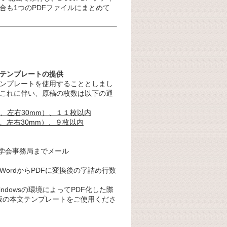
合も1つのPDFファイルにまとめて
テンプレートの提供
ンプレートを使用することとしまし
これに伴い、原稿の枚数は以下の通
m、左右30mm）、１１枚以内
m、左右30mm）、９枚以内
、学会事務局までメール
ordからPDFに変換後の字詰め行数
。
ndowsの環境によってPDF化した際
年版の本文テンプレートをご使用くださ