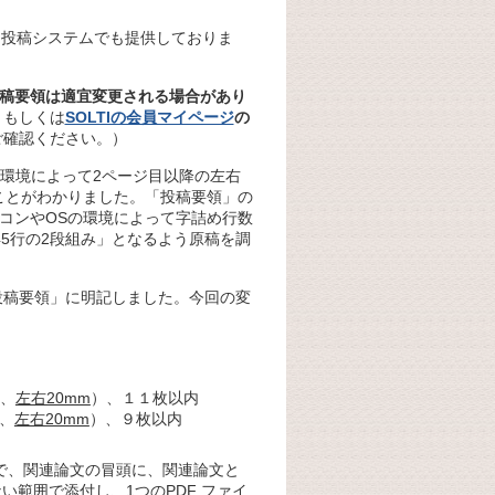
文投稿システムでも提供しておりま
稿要領は適宜変更される場合があり
、もしくは
SOLTIの会員マイページ
の
ご確認ください。）
Sの環境によって2ページ目以降の左右
いことがわかりました。「投稿要領」の
ソコンやOSの環境によって字詰め行数
45行の2段組み」となるよう原稿を調
投稿要領」に明記しました。今回の変
m、
左右20mm
）、１１枚以内
m、
左右20mm
）、９枚以内
で、関連論文の冒頭に、関連論文と
い範囲で添付し、1つのPDF ファイ