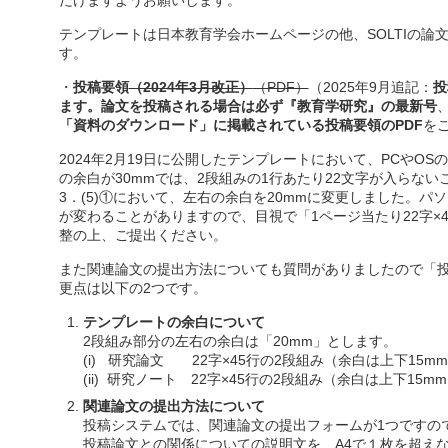
だけますようお願いします。
テンプレートは日本教育学会ホームページの他、SOLTIの論
す。
・
投稿要領
（2024年3月改正）
（PDF）
（2025年9月追記：
投
ます。論文を投稿される場合は必ず『教育学研究』の最新号
「資料のダウンロード」に掲載されている投稿要領のPDF
を
2024年2月19日に公開したテンプレートにおいて、PCやO
の余白が30mmでは、2段組みの1行あたり22文字が入らな
3．(5)①において、左右の余白を20mmに変更しました。パ
が変わることがありますので、目視で「1ページ当たり22字×
整の上、ご提出ください。
また関連論文の提出方法についても質問がありましたので「
更点は以下の2つです。
テンプレートの余白について
2段組み部分の左右の余白は「20mm」とします。
(i) 研究論文 22字×45行の2段組み（余白は上下15m
(ii) 研究ノート 22字×45行の2段組み（余白は上下15m
関連論文の提出方法について
投稿システムでは、関連論文の提出フォームが1つですの
投稿論文との関係についての説明文を、A4で１枚を超えな