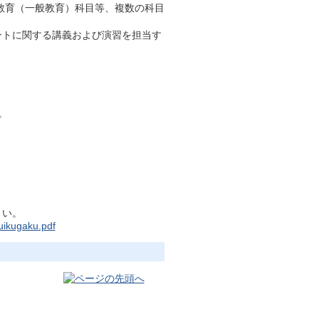
教育（一般教育）科目等、複数の科目
ントに関する講義および演習を担当す
。
さい。
uikugaku.pdf