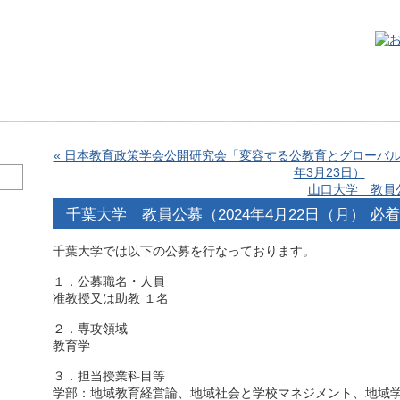
« 日本教育政策学会公開研究会「変容する公教育とグローバル
年3月23日）
山口大学 教員公
千葉大学 教員公募（2024年4月22日（月） 必
千葉大学では以下の公募を行なっております。
１．公募職名・人員
准教授又は助教 １名
２．専攻領域
教育学
３．担当授業科目等
学部：地域教育経営論、地域社会と学校マネジメント、地域