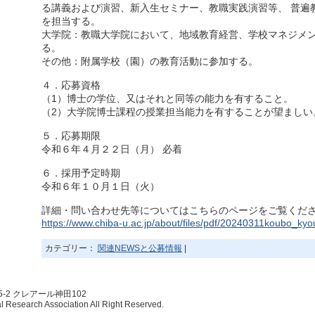
る講義および演習、新入生セミナー、教職実践演習等、 普遍
を担当する。
大学院：教職大学院において、地域教育経営、学校マネジメ
る。
その他：附属学校（園）の教育活動に参加する。
４．応募資格
（1）博士の学位、又はそれと同等の能力を有すること。
（2）大学院博士課程の授業担当能力を有することが望ましい
５．応募期限
令和６年４月２２日（月） 必着
６．採用予定時期
令和６年１０月１日（火）
詳細・問い合わせ先等についてはこちらのページをご覧くだ
https://www.chiba-u.ac.jp/about/files/pdf/20240311koubo_kyo
カテゴリー：
関連NEWSと公募情報
|
5-2 クレアール神田102
esearch Association All Right Reserved.