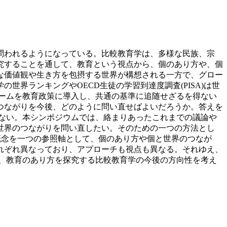
問われるようになっている。比較教育学は、多様な民族、宗
究することを通して、教育という視点から、個のあり方や、個
な価値観や生き方を包摂する世界が構想される一方で、グロー
世界ランキングやOECD生徒の学習到達度調査(PISA)は世
タームを教育政策に導入し、共通の基準に追随せざるを得ない
つながりを今後、どのように問い直せばよいだろうか。答えを
ない。本シンポジウムでは、絡まりあったこれまでの議論や
世界のつながりを問い直したい。そのための一つの方法とし
概念を一つの参照軸として、個のあり方や個と世界のつなが
れぞれ異なっており、アプローチも視点も異なる。それゆえ、
、教育のあり方を探究する比較教育学の今後の方向性を考え