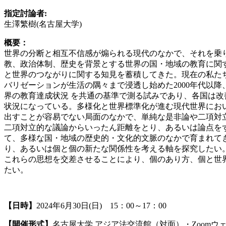
指定討論者:
生澤繁樹(名古屋大学)
概要：
世界の分断と相互不信感が煽られる現代のなかで、それを乗
教、政治体制、歴史を背景とする世界の国・地域の教育に関
と世界のつながりに関する知見を蓄積してきた。現在の私た
バリゼーションが生活の隅々まで浸透し始めた2000年代以降
界の教育達成状況 を共通の基準で測る試みであり、各国は改
状況になっている。多様化と世界標準化が進む現代世界にお
出すことが容易でない局面のなかで、単純な是非論や二項対
二項対立的な議論からいったん距離をとり、あるいは論点を
て、多様な国・地域の歴史的・文化的文脈のなかで育まれて
り、あるいは個と個の新たな関係性を考える軸を探究したい
これらの思想を交差させることにより、個のあり方、個と世
たい。
【日時】
2024年6月30日(日) 15：00～17：00
【開催形式】
名古屋大学 アジア法交流館（対面）・Zoomウ