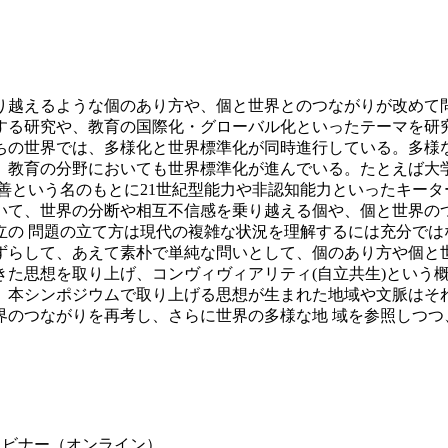
り越えるような個のあり方や、個と世界とのつながりが改めて
する研究や、教育の国際化・グローバル化といったテーマを研
ちの世界では、多様化と世界標準化が同時進行している。多様
、教育の分野においても世界標準化が進んでいる。たとえば大学の
善という名のもとに21世紀型能力や非認知能力といったキー
いて、世界の分断や相互不信感を乗り越える個や、個と世界の
立の 問題の立て方は現代の複雑な状況を理解するには充分では
ずらして、あえて素朴で単純な問いとして、個のあり方や個と
きた思想を取り上げ、コンヴィヴィアリティ(自立共生)という
。本シンポジウムで取り上げる思想が生まれた地域や文脈はそ
界のつながりを再考し、さらに世界の多様な地 域を参照しつつ
ェビナー（オンライン）