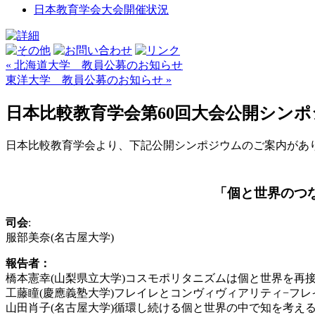
日本教育学会大会開催状況
« 北海道大学 教員公募のお知らせ
東洋大学 教員公募のお知らせ »
日本比較教育学会第60回大会公開シンポジウ
日本
比較
教育
学会より、下記公開シンポジウムのご案内があ
「
個と世界のつな
司会
:
服部美奈(名古屋大学)
報告者：
橋本憲幸(山梨県立大学)コスモポリタニズムは個と世界を再
工藤瞳(慶應義塾大学)フレイレとコンヴィヴィアリティ−フ
山田肖子(名古屋大学)循環し続ける個と世界の中で知を考え