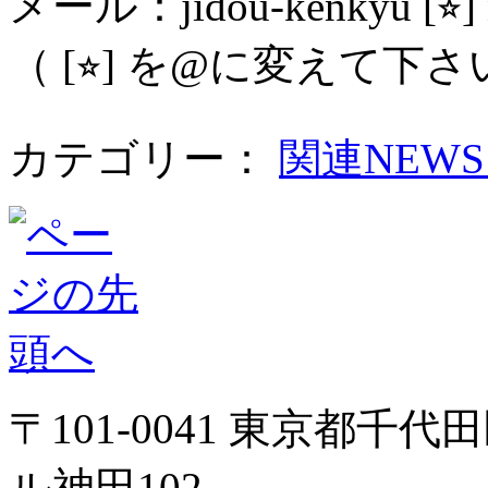
メール：jidou-kenkyu [⭐︎] ni
（ [⭐︎] を@に変えて下
カテゴリー：
関連NEW
〒101-0041 東京都千代
ル神田102