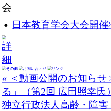
日本教育学会大会開催
« ＜動画公開のお知ら
る」（第2回 広田照幸氏
独立行政法人高齢・障害