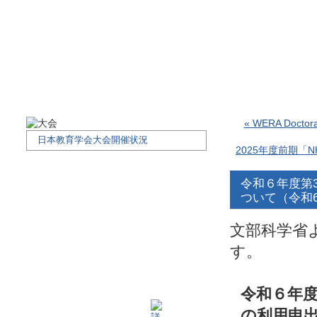
« WERA Docto
日本教育学会大会開催状況
2025年度前期「
令和６年度第
ついて（令和6
文部科学省
す。
令和６年
の利用申