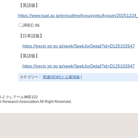
【英語版】
https://www.tuat.ac.jp/en/outline/kyousyoku/kyouin/2025122
〇JREC-IN
【日本語版】
https://jrecin.jst.go.jp/seek/SeekJorDetail?id=D125102647
【英語版】
https://jrecin.jst.go.jp/seek/SeekJorDetail?id=D125102647
カテゴリー：
関連NEWSと公募情報
|
5-2 クレアール神田102
esearch Association All Right Reserved.