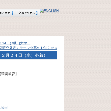
,14日@秋田大学）
型研究発表」テーマ公募のお知らせ »
１２月２４日（水）必着）
【環境教育】
.html