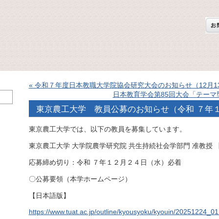
« 令和７年度日本教職大学院協会研究大会のお知らせ（12月13
日本教育学会第85回大会「テーマ
東京農工大学 教員公募のお知らせ（令和 ７年
東京農工大学では、以下の教員を募集しています。
東京農工大学 大学院農学研究院 共生持続社会学部門 准教授 
応募締め切り：令和 ７年１２月２４日（水）必着
〇公募要領（本学ホームページ）
【日本語版】
https://www.tuat.ac.jp/outline/kyousyoku/kyouin/20251224_01