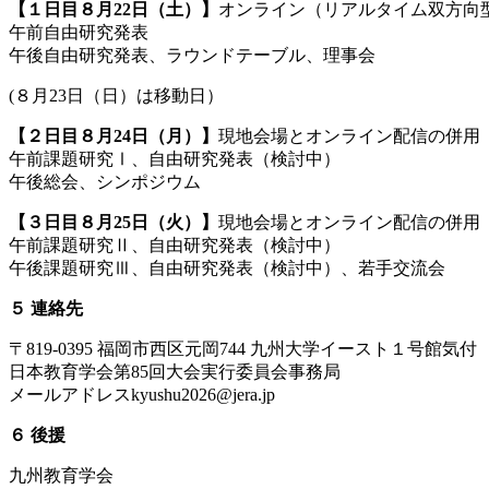
【１日目８月22日（土）】
オンライン（リアルタイム双方向
午前自由研究発表
午後自由研究発表、ラウンドテーブル、理事会
(８月23日（日）は移動日）
【２日目８月24日（月）】
現地会場とオンライン配信の併用
午前課題研究Ⅰ、自由研究発表（検討中）
午後総会、シンポジウム
【３日目８月25日（火）】
現地会場とオンライン配信の併用
午前課題研究Ⅱ、自由研究発表（検討中）
午後課題研究Ⅲ、自由研究発表（検討中）、若手交流会
５ 連絡先
〒819-0395 福岡市西区元岡744 九州大学イースト１号館気付
日本教育学会第85回大会実行委員会事務局
メールアドレスkyushu2026@jera.jp
６ 後援
九州教育学会