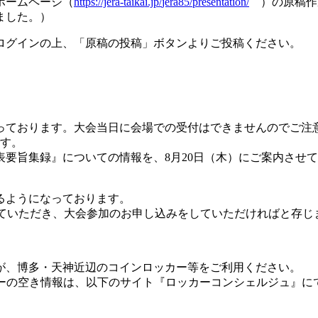
ホーム
ページ（
https://jera-taikai.jp/
jera85/presentation/
）の原稿作
ました。）
ログイ
ンの上、「原稿の投稿」ボタンよりご投稿ください。
って
おります。大会当日に会場での受付はできませんのでご注
す。
表要旨
集録』についての情報を、8月20日（木）にご案内させ
るよう
になっております。
て
いただき、大会参加のお申し込みをしていただければと存じ
が、博
多・天神近辺のコインロッカー等をご利用ください。
ーの
空き情報は、以下のサイト『ロッカーコンシェルジュ』に