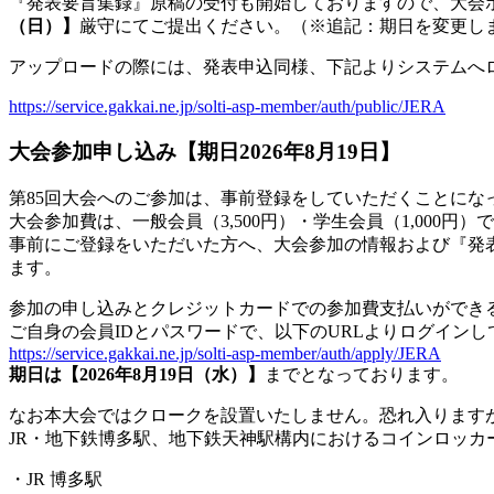
『発表要旨集録』原稿の受付も開始しておりますので、大会
（日）】
厳守にてご提出ください。（※追記：期日を変更し
アップロードの際には、発表申込同様、下記よりシステムへ
https://service.gakkai.ne.jp/s
olti-asp-member/auth/public/JE
RA
大会参加申し込み【期日2026年8月19日】
第85回大会へのご参加は、事前登録をしていただくことにな
大会参加費は、一般会員（3,500円）・学生会員（1,000
円）で
事前にご登録をいただいた方へ、大会参加の情報および『発
ます。
参加の申し込みとクレジットカードでの参加費支払いができ
ご自身の会員IDとパスワードで、以下のURLよりログインし
https://service.gakkai.ne.jp/s
olti-asp-member/auth/apply/JER
A
期日は【2026年8月19日（水）】
までとなっております。
なお本大会ではクロークを設置いたしません。恐れ入ります
JR・地下鉄博多駅、地下鉄天神駅構内におけるコインロッカ
・JR 博多駅