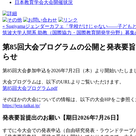
日本教育学会大会開催状況
« Sugiyamaジェンダーカフェ「学校だけじゃない――子ど
筑波大学人間系 助教（国際協力・国際教育開発学分野）募集のお
第85回大会プログラムの公開と発表要旨の
らせ
第85回大会参加申込を2026年7月2日（木）より開始いたし
大会プログラムは、以下のURLよりご覧いただけます。
第85回大会プログラムpdf
そのほかの大会についての情報は、以下の大会HPをご参照く
https://jera-taikai.jp/
発表要旨提出のお願い【期日2026年7月26日】
すでに今大会での発表申込（自由研究発表・ラウンドテーブ