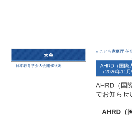
« こども家庭庁 任
AHRD（国
日本教育学会大会開催状況
（2026年11
AHRD（
でお知らせ
AHRD
（