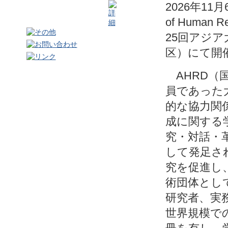
2026年1
of Human 
25回アジ
区）にて開
AHRD（
員であった
的な協力関
成に関する
究・対話・
して発足さ
究を促進し
術団体とし
研究者、実
世界規模で